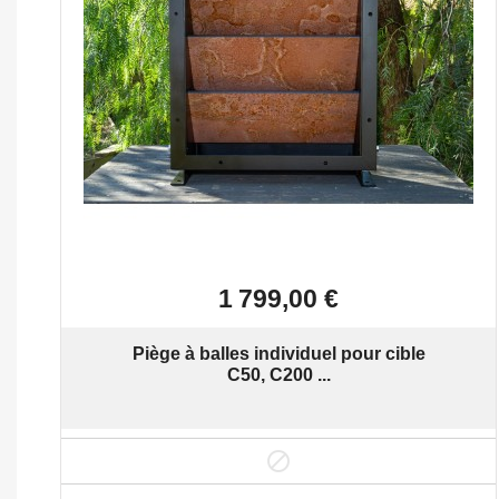

Aperçu rapide
1 799,00 €
Piège à balles individuel pour cible
C50, C200 ...
