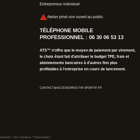
Entrepreneur individuel

Atelier privé non ouvert au public
TÉLÉPHONE MOBILE
PROFESSIONNEL : 06 30 06 53 13
ATS™ n'offre que le moyen de paiement par virement,
le choix étant fait d'attribuer le budget TPE, frais et
abonnements bancaires à d'autres fins plus
profitables à l'entreprise en cours de lancement.
CONTACT@ACCESSOIRES-TIR-SPORTIF.FR
murerie ! Voir rubrique "Partenaires"