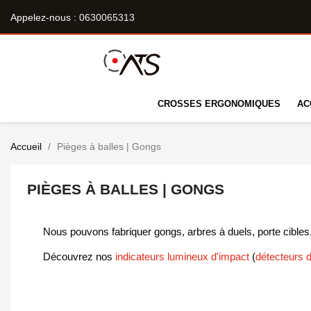
Appelez-nous :
0630065313
CROSSES ERGONOMIQUES
AC
Accueil
Pièges à balles | Gongs
PIÈGES À BALLES | GONGS
Nous pouvons fabriquer gongs, arbres à duels, porte cibles,
Découvrez nos
indicateurs lumineux d'impact
(
détecteurs d