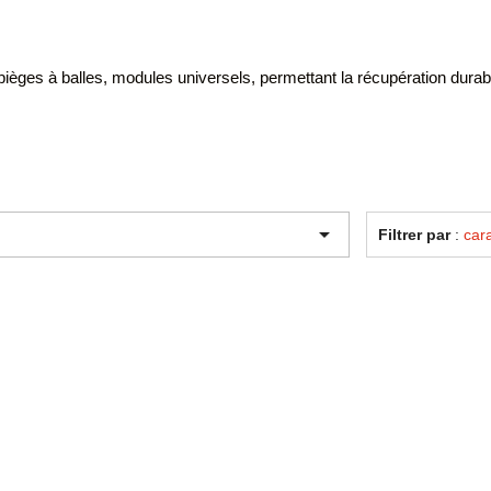
èges à balles, modules universels, permettant la récupération durabl

Filtrer par
:
cara