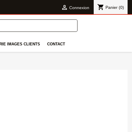
shopping_cart

Panier
(0)
Connexion
RIE IMAGES CLIENTS
CONTACT