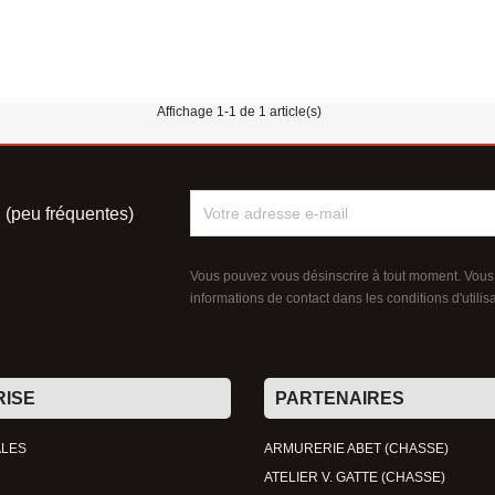
Affichage 1-1 de 1 article(s)
l (peu fréquentes)
Vous pouvez vous désinscrire à tout moment. Vous
informations de contact dans les conditions d'utilisa
RISE
PARTENAIRES
ALES
ARMURERIE ABET (CHASSE)
ATELIER V. GATTE (CHASSE)