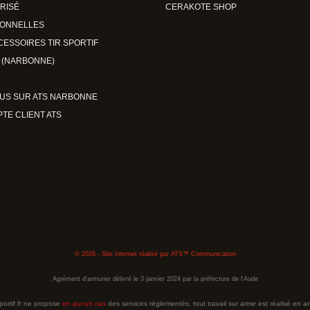
RISÉ
CERAKOTE SHOP
ONNELLES
CESSOIRES TIR SPORTIF
 (NARBONNE)
US SUR ATS NARBONNE
TE CLIENT ATS
© 2026 - Site Internet réalisé par ATS™ Communication
Agrément d'armurier délivré le 3 janvier 2024 par la préfecture de l'Aude
portif.fr ne propose
en aucun cas
des services réglementés, tout travail sur arme est réalisé en ar