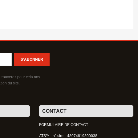
 trouverez pour cela nos
tion du site.
CONTACT
FORMULAIRE DE CONTACT
ATS™ - n° siret : 48074819300038