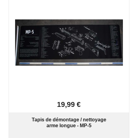

Aperçu rapide
19,99 €
Tapis de démontage / nettoyage
arme longue - MP-5