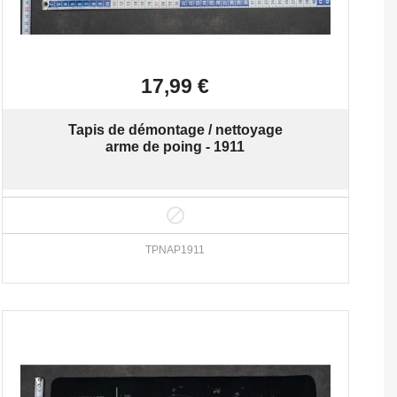

Aperçu rapide
17,99 €
Tapis de démontage / nettoyage
arme de poing - 1911

TPNAP1911