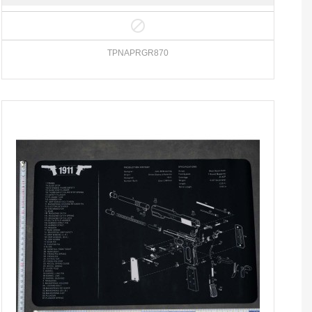

TPNAPRGR870