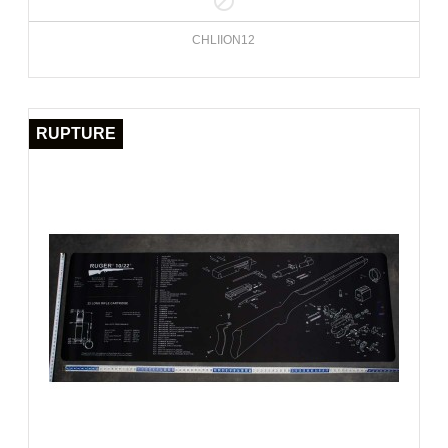

CHLIION12
RUPTURE