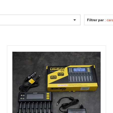

Filtrer par
:
cara