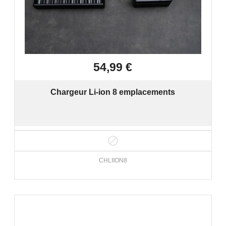

Aperçu rapide
54,99 €
Chargeur Li-ion 8 emplacements

CHLIION8