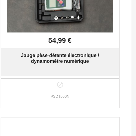

Aperçu rapide
54,99 €
Jauge pèse-détente électronique /
dynamomètre numérique

PSDT500N