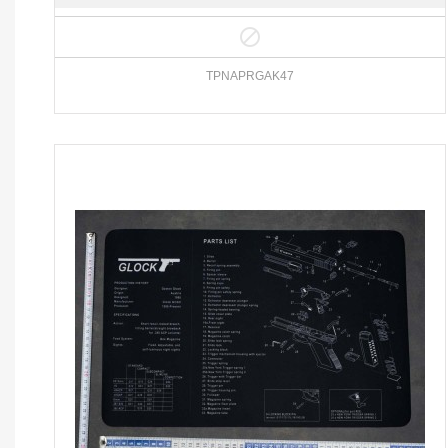

TPNAPRGAK47