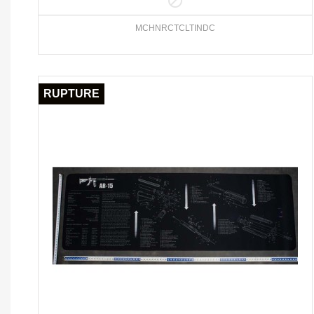

MCHNRCTCLTINDC
RUPTURE