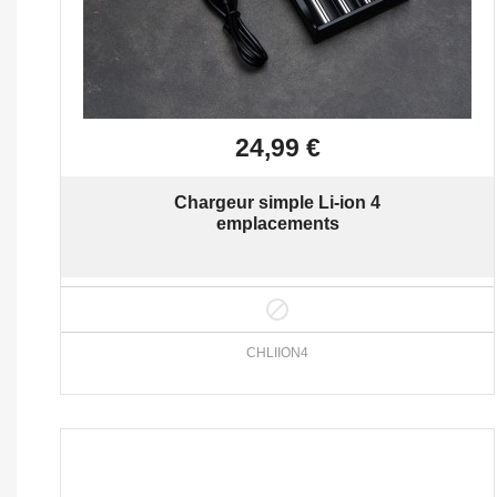

Aperçu rapide
24,99 €
Chargeur simple Li-ion 4
emplacements

CHLIION4