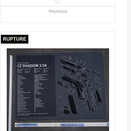

TPNAPGG4
RUPTURE