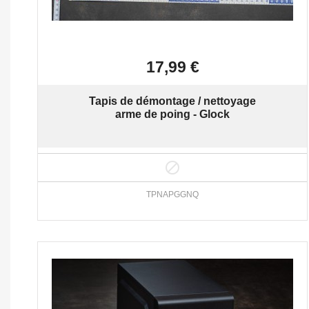

Aperçu rapide
17,99 €
Tapis de démontage / nettoyage
arme de poing - Glock

TPNAPGGNQ