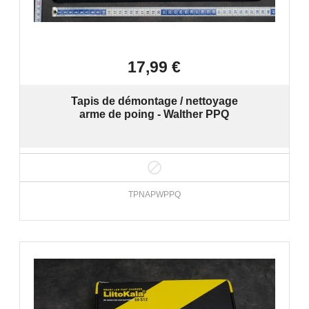

Aperçu rapide
17,99 €
Tapis de démontage / nettoyage
arme de poing - Walther PPQ

TPNAPWPPQ