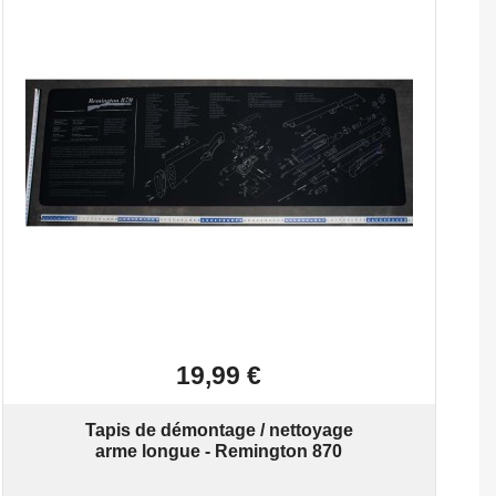

Aperçu rapide
19,99 €
Tapis de démontage / nettoyage
arme longue - Remington 870