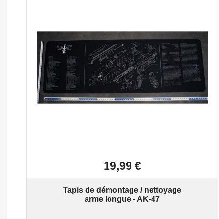

Aperçu rapide
19,99 €
Tapis de démontage / nettoyage
arme longue - AK-47