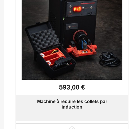

Aperçu rapide
593,00 €
Machine à recuire les collets par
induction