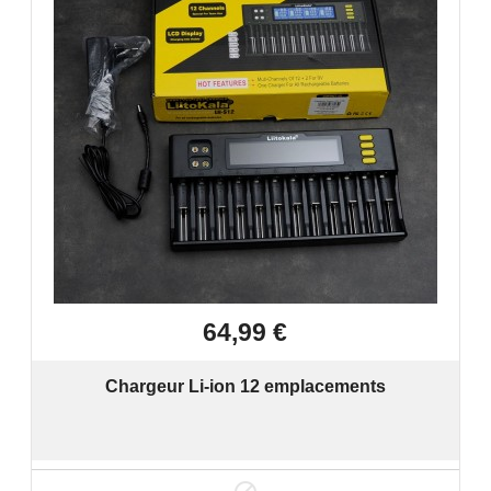

Aperçu rapide
64,99 €
Chargeur Li-ion 12 emplacements