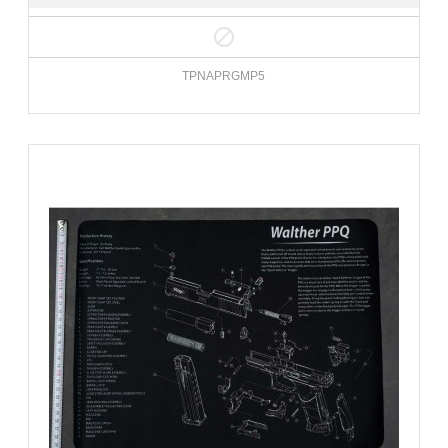

TPNAPRGMP5