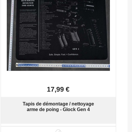

Aperçu rapide
17,99 €
Tapis de démontage / nettoyage
arme de poing - Glock Gen 4