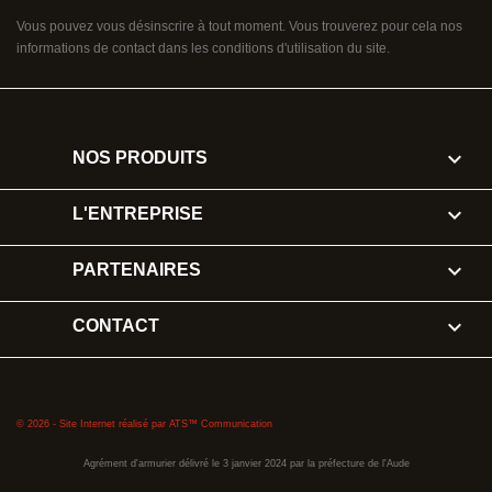
Vous pouvez vous désinscrire à tout moment. Vous trouverez pour cela nos
informations de contact dans les conditions d'utilisation du site.

NOS PRODUITS

L'ENTREPRISE

PARTENAIRES

CONTACT
© 2026 - Site Internet réalisé par ATS™ Communication
Agrément d'armurier délivré le 3 janvier 2024 par la préfecture de l'Aude